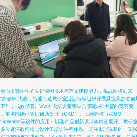
为全面提升学生的先进成图技术与产品建模能力，备战即将到来
的“高教杯”大赛，智能制造教研室近期持续组织开展系统化的赛前
工作，成效显著。\n\n本次培训紧密结合“高教杯”大赛的竞赛要
求，重点围绕计算机辅助设计（CAD）、三维建模（如UG、
olidWorks等软件的应用）以及产品创新设计等内容展开。教研
的多位资深教师精心设计了培训课程体系，既注重理论基础，又
实操技能与实践创新。\n\n培训过程中，学生们积极参与，踊跃